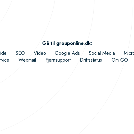
Gå til grouponline.dk
:
ide
SEO
Video
Google Ads
Social Media
Micr
rvice
Webmail
Fjernsupport
Driftsstatus
Om GO